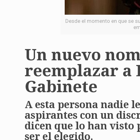
Desde el momento en que se sup
em
Un nuevo nomb
reemplazar a L
Gabinete
A esta persona nadie l
aspirantes con un disc
dicen que lo han visto 
ser el elegido.