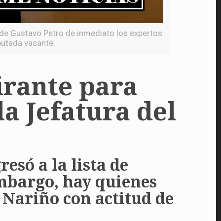
 de Gustavo Petro de inmediato los expertos
putada vacante.
irante para
a Jefatura del
esó a la lista de
embargo, hay quienes
e Nariño con actitud de