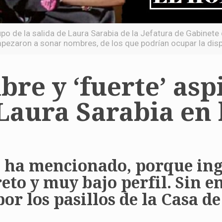
o de la salida de Laura Sarabia de la Jefatura de Gabinete
pezaron a sonar nombres, de los que podrían ocupar la dis
re y ‘fuerte’ asp
aura Sarabia en l
e ha mencionado, porque ingr
reto y muy bajo perfil. Sin 
por los pasillos de la Casa d