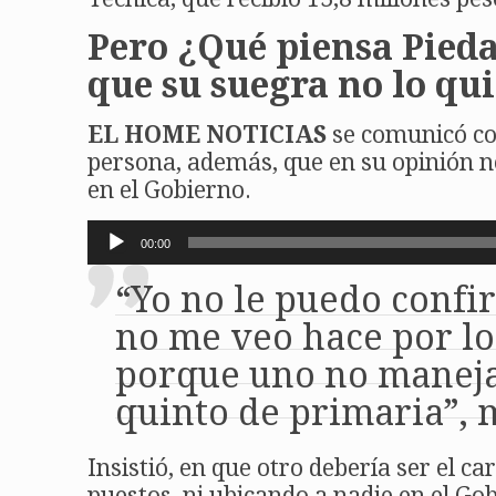
Pero ¿Qué piensa Pieda
que su suegra no lo qui
EL HOME NOTICIAS
se comunicó con
persona, además, que en su opinión n
en el Gobierno.
Reproductor
00:00
de
audio
“Yo no le puedo confi
no me veo hace por lo 
porque uno no maneja 
quinto de primaria”, 
Insistió, en que otro debería ser el 
puestos, ni ubicando a nadie en el Go