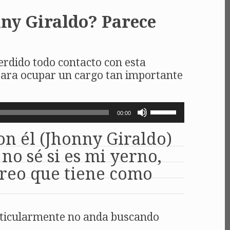
nny Giraldo? Parece
erdido todo contacto con esta
 para ocupar un cargo tan importante
Utiliza
00:00
las
teclas
n él (Jhonny Giraldo)
de
flecha
no sé si es mi yerno,
arriba/abajo
Creo que tiene como
para
aumentar
o
disminuir
el
particularmente no anda buscando
volumen.